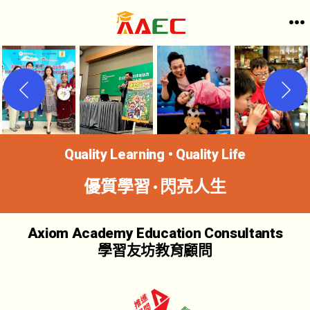
跳
至
選
單
主
要
內
容
Quality Learning • Quality Life
優質學習·閃亮人生
Axiom Academy Education Consultants
學習友坊教育顧問